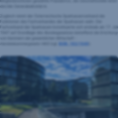
Mitgliedsinstituten gewählte Präsident:in, die Geschäftsstelle leitet
der/die Generalsekretär:in.
Zugleich nimmt der Österreichische Sparkassenverband die
Funktionen des Fachverbandes der Sparkassen wahr. Der
Fachverband der Sparkassen konstituierte sich erstmals am 17. Juli
1947 auf Grundlage des
Bundesgesetzes betreffend die Errichtung
von Kammern der gewerblichen Wirtschaft -
Handelskammergesetz-HKG
(vgl.
BGBl. 182/1946
).