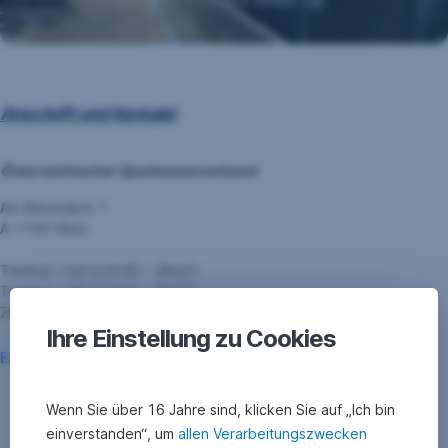
Anschrift und Kontakt:
Österreichischer Sparkassenverband
Am Belvedere 1
A-1100 Wien
Telefon: +43 5 0100 - 28421
Telefax: +43 5 0100 - 28571
ZVR 419678876
Ihre Einstellung zu Cookies
,
E-Mail
|
Mitglieder
Öffnet
sich
Wenn Sie über 16 Jahre sind, klicken Sie auf „Ich bin
in
einverstanden“, um
allen Verarbeitungszwecken
einem