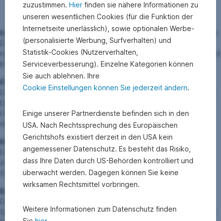
Aufgaben des Verbandes
zuzustimmen.
Hier
finden sie nähere Informationen zu
Modal
unseren wesentlichen Cookies (für die Funktion der
Internetseite unerlässlich), sowie optionalen Werbe-
Interessenvertretung auf nationaler und europäischer Ebene:
(personalisierte Werbung, Surfverhalten) und
Der Sparkassenverband vertritt die Interessen der Sparkassen
Statistik-Cookies (Nutzerverhalten,
nach außen und agiert aktiv als Verbindungsglied zu Behörden und
Interessensvertretungen in Österreich und der EU.
Serviceverbesserung). Einzelne Kategorien können
Sie auch ablehnen. Ihre
Plattform zum Interessenausgleich:
Cookie Einstellungen können Sie jederzeit ändern
.
Der Sparkassenverband versteht sich als aktive Plattform, die zur
Diskussion, zur gemeinsamen Lösungsfindung sowie zur
Umsetzung gemeinsamer Ziele innerhalb der Sparkassengruppe
Einige unserer Partnerdienste befinden sich in den
dient.
USA. Nach Rechtssprechung des Europäischen
Gerichtshofs existiert derzeit in den USA kein
Kollektivvertragsfähigkeit:
angemessener Datenschutz. Es besteht das Risiko,
Der Sparkassenverband ist Vertreter der Sparkassen als
dass Ihre Daten durch US-Behörden kontrolliert und
Arbeitgeber und schließt Kollektivverträge mit dem
überwacht werden. Dagegen können Sie keine
Gewerkschaftsbund als Arbeitnehmer:innen-Vertreter ab.
wirksamen Rechtsmittel vorbringen.
Bereitstellung von Diensten & Serviceleistungen:
Der Sparkassenverband versteht sich als Dienstleister für die
Weitere Informationen zum Datenschutz finden
Sparkassen – z.B. in den Bereichen Recht und Datenmanagement.
Sie
hier
.